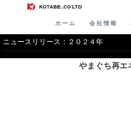
ホ ー ム
会 社 情 報
ニュースリリース：２０２４年
やまぐち再エ