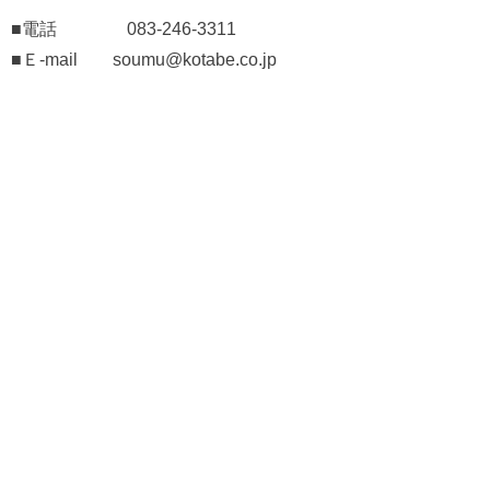
■電話 083-246-3311
■Ｅ-mail
soumu
@kotabe.co.jp