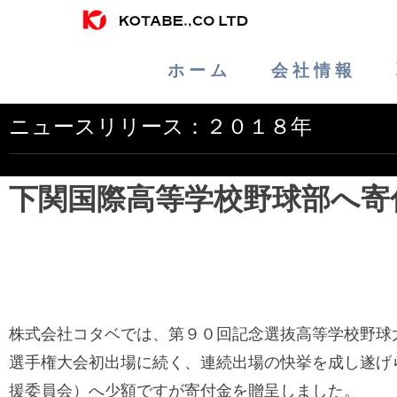
ホ ー ム
会 社 情 報
ニュースリリース：２０１８年
下関国際高等学校野球部へ寄
株式会社コタベでは、
第９０回記念選抜高等学校野球
選手権大会初出場に続く、連続出場の快挙を成し遂げ
援委員会）へ少額ですが寄付金を贈呈しました。