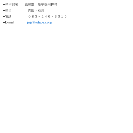
■担当部署 総務部 新卒採用担当
■担当 内田・石川
■電話 ０８３－２４６－３３１５
■E-mail
jinji@kotabe.co.jp