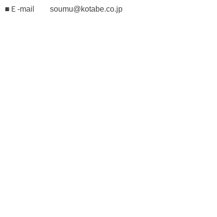
■Ｅ-mail
soumu
@kotabe.co.jp