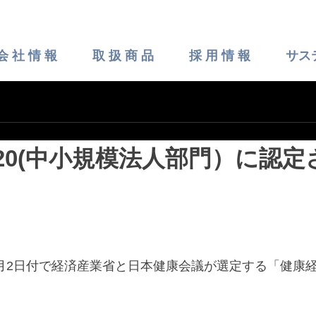
会 社 情 報
取 扱 商 品
採 用 情 報
サス
20(中小規模法人部門）に認
3月2日付で経済産業省と日本健康会議が選定する
「健康経