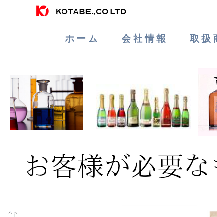
ホ ー ム
会 社 情 報
取 扱 