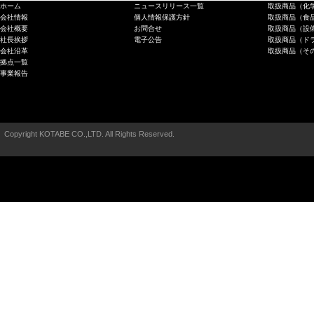
ホーム
ニュースリリース一覧
取扱商品（化
会社情報
個人情報保護方針
取扱商品（食
会社概要
お問合せ
取扱商品（設
社長挨拶
電子公告
取扱商品（ド
会社沿革
取扱商品（そ
拠点一覧
事業報告
Copyright KOTABE CO.,LTD. All Rights Reserved.