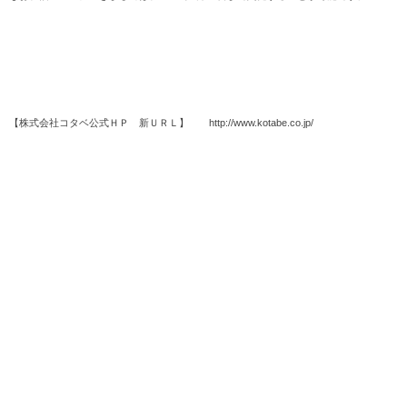
【株式会社コタベ公式ＨＰ 新ＵＲＬ】 http://www.kotabe.co.jp/