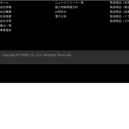
ホーム
ニュースリリース一覧
取扱商品（化
会社情報
個人情報保護方針
取扱商品（食
会社概要
お問合せ
取扱商品（設
社長挨拶
電子公告
取扱商品（ド
会社沿革
取扱商品（そ
拠点一覧
事業報告
Copyright KOTABE CO.,LTD. All Rights Reserved.